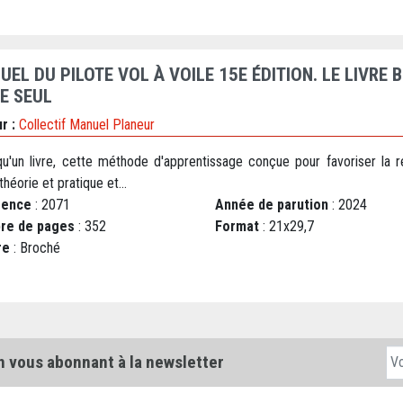
EL DU PILOTE VOL À VOILE 15E ÉDITION. LE LIVRE 
RE SEUL
r :
Collectif Manuel Planeur
qu'un livre, cette méthode d'apprentissage conçue pour favoriser la re
théorie et pratique et...
rence
: 2071
Année de parution
: 2024
re de pages
: 352
Format
: 21x29,7
re
: Broché
n vous abonnant à la newsletter