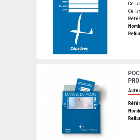
Ce liv
Ce liv
Réfé
Nomb
Reliu
POC
PRO
Auteu
Réfé
Nomb
Reliu