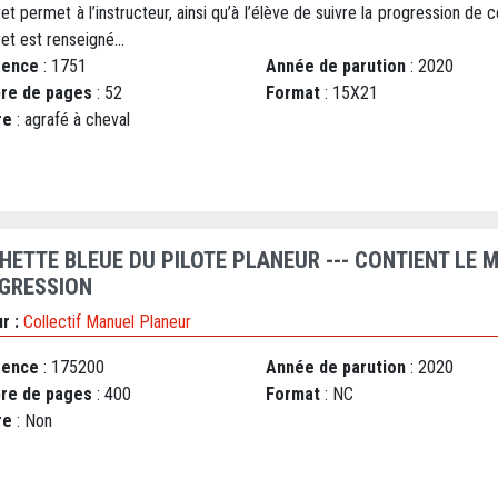
ret permet à l’instructeur, ainsi qu’à l’élève de suivre la progression de ce
ret est renseigné...
rence
: 1751
Année de parution
: 2020
re de pages
: 52
Format
: 15X21
re
: agrafé à cheval
HETTE BLEUE DU PILOTE PLANEUR --- CONTIENT LE M
GRESSION
r :
Collectif Manuel Planeur
rence
: 175200
Année de parution
: 2020
re de pages
: 400
Format
: NC
re
: Non