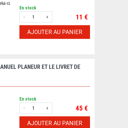
lui-ci.
En stock
Prix
11 €
-
+
AJOUTER AU PANIER
ANUEL PLANEUR ET LE LIVRET DE
En stock
Prix
45 €
-
+
AJOUTER AU PANIER