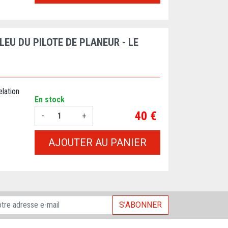
BLEU DU PILOTE DE PLANEUR - LE
lation
En stock
Prix
40 €
-
+
AJOUTER AU PANIER
S’ABONNER