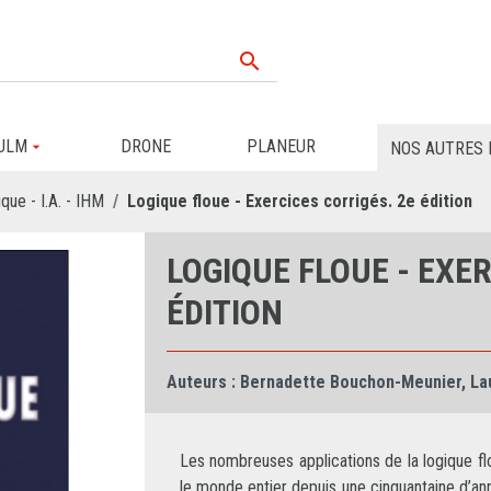

ULM
DRONE
PLANEUR
NOS AUTRES 
que - I.A. - IHM
Logique floue - Exercices corrigés. 2e édition
LOGIQUE FLOUE - EXER
ÉDITION
Auteurs :
Bernadette Bouchon-Meunier
,
La
Les nombreuses applications de la logique fl
le monde entier depuis une cinquantaine d’ann