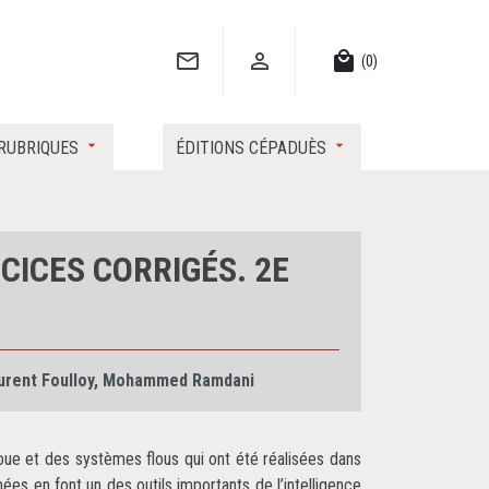


local_mall
(0)
RUBRIQUES
ÉDITIONS CÉPADUÈS
CICES CORRIGÉS. 2E
urent Foulloy
,
Mohammed Ramdani
oue et des systèmes flous qui ont été réalisées dans
ées en font un des outils importants de l’intelligence