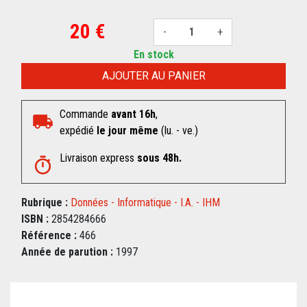
20 €
-
+
En stock
AJOUTER AU PANIER
Commande
avant 16h
,
expédié
le jour même
(lu. - ve.)
Livraison express
sous 48h.
Rubrique :
Données - Informatique - I.A. - IHM
ISBN :
2854284666
Référence :
466
Année de parution :
1997