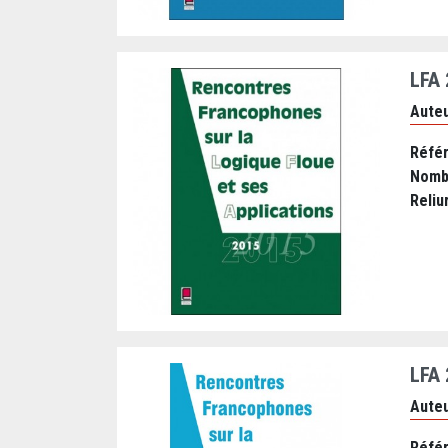
LFA
Auteu
Réfé
Nomb
Reliu
LFA
Auteu
Réfé