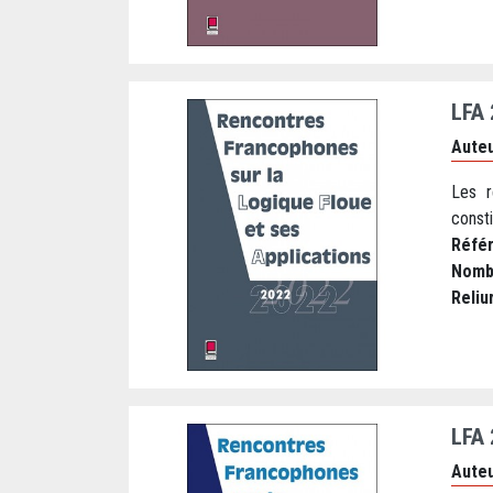
LFA
Auteu
Les r
consti
Réfé
Nomb
Reliu
LFA
Auteu