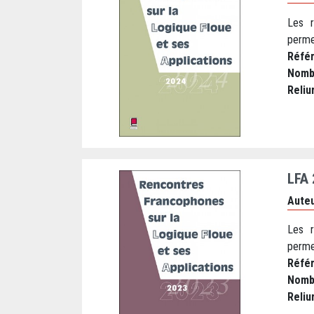
Les r
perme
Réfé
Nomb
Reliu
LFA
Auteu
Les r
perme
Réfé
Nomb
Reliu