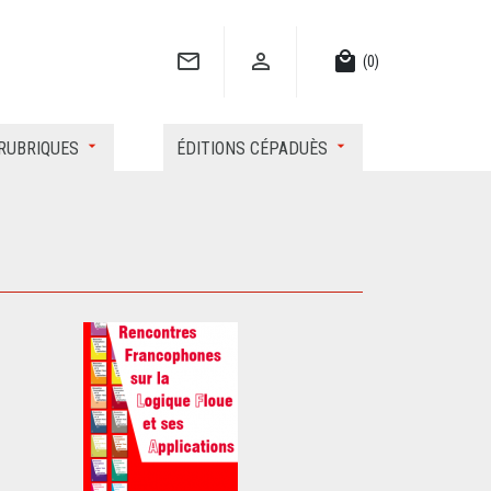


local_mall
(0)
RUBRIQUES
ÉDITIONS CÉPADUÈS