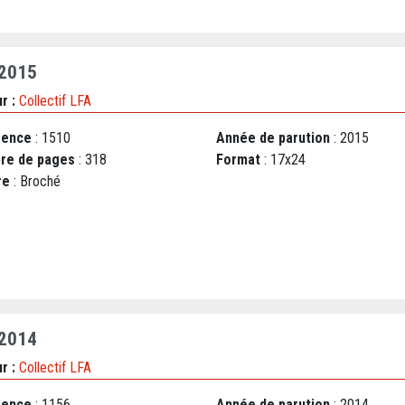
 2015
r :
Collectif LFA
rence
: 1510
Année de parution
: 2015
re de pages
: 318
Format
: 17x24
re
: Broché
 2014
r :
Collectif LFA
rence
: 1156
Année de parution
: 2014