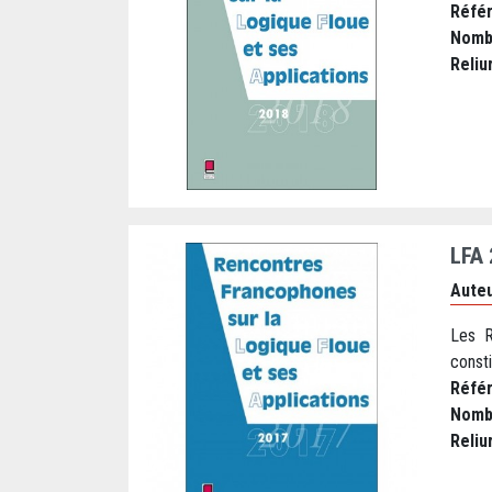
Réfé
Nomb
Reliu
LFA
Auteu
Les R
consti
Réfé
Nomb
Reliu