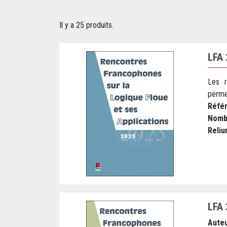
Il y a 25 produits.
LFA
Les r
perme
Réfé
Nomb
Reliu
LFA
Auteu