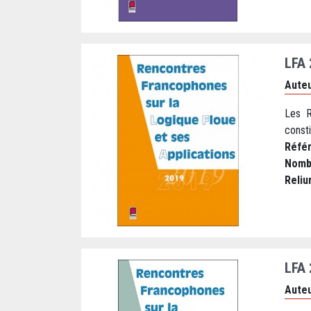
LFA
Auteu
Les R
consti
Réfé
Nomb
Reliu
LFA
Auteu