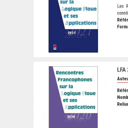
Les R
consti
Réfé
Form
LFA
Auteu
Réfé
Nomb
Reliu