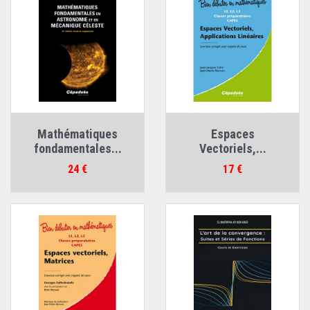
Mathématiques
Espaces
fondamentales...
Vectoriels,...
Prix
Prix
24 €
17 €