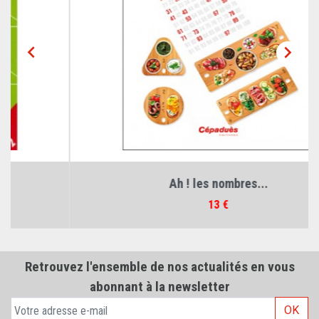


Ah ! les nombres...
Prix
13 €
Retrouvez l'ensemble de nos actualités en vous
abonnant à la newsletter
OK