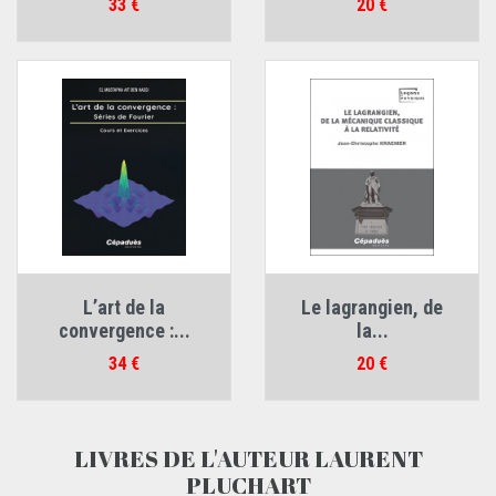
Prix
Prix
33 €
20 €
L’art de la
Le lagrangien, de
convergence :...
la...
Prix
Prix
34 €
20 €
LIVRES DE L'AUTEUR LAURENT
PLUCHART