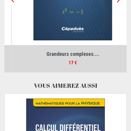


Grandeurs complexes....
Prix
17 €
VOUS AIMEREZ AUSSI