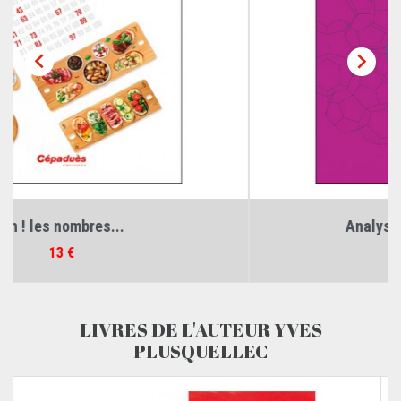


Analyse variationnelle et...
Prix
20 €
LIVRES DE L'AUTEUR YVES
PLUSQUELLEC