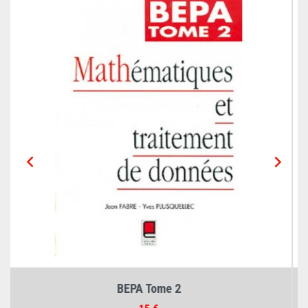


Que Savez-vous de l'Outil...