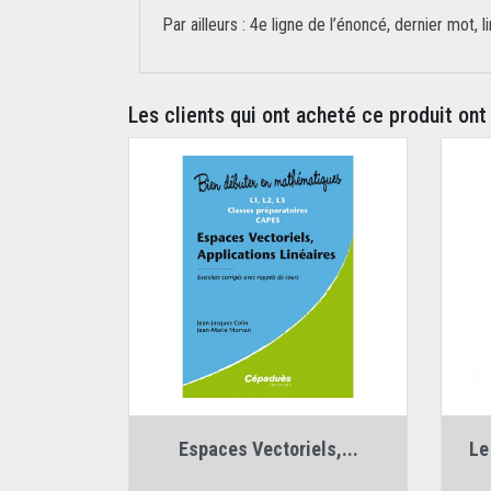
Par ailleurs : 4e ligne de l’énoncé, dernier mot, l
Les clients qui ont acheté ce produit ont
Auteurs :
Espaces Vectoriels,...
Le
Jean-Jacques Colin
,
Jean-Marie Morvan