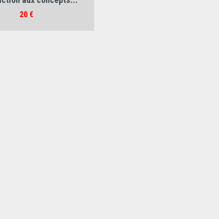
Prix
20 €