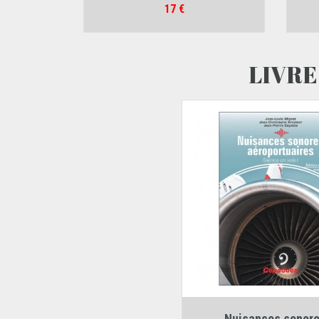
Prix
17 €
LIVRE
Auteurs :
Nuisances sonore