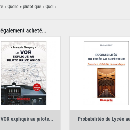
ire « Quelle » plutôt que « Quel ».
 également acheté...
Auteur :
François Mougery
Auteur :
Maxime Celhay
 VOR expliqué au pilote...
Probabilités du Lycée au