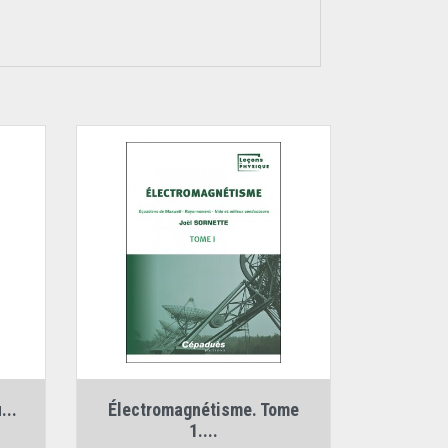
Auteur :
Joël Sornette
...
Électromagnétisme. Tome
1....