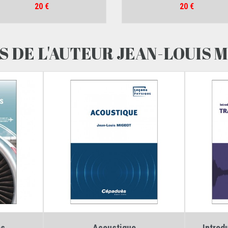
Prix
Prix
20 €
20 €
S DE L'AUTEUR JEAN-LOUIS 
Auteur :
Jean-Louis Migeot
Aut
s...
Acoustique
Introd