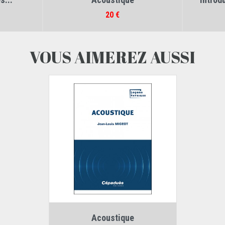
ophe Kraemer
,
e
Prix
20 €
VOUS AIMEREZ AUSSI
Auteur :
Jean-Louis Migeot
Acoustique