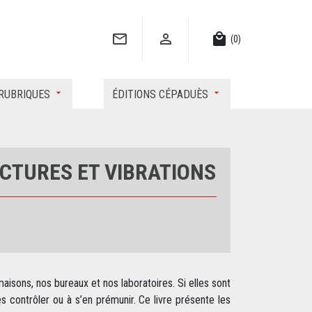


local_mall
(0)
RUBRIQUES
ÉDITIONS CÉPADUÈS
CTURES ET VIBRATIONS
isons, nos bureaux et nos laboratoires. Si elles sont
es contrôler ou à s’en prémunir. Ce livre présente les