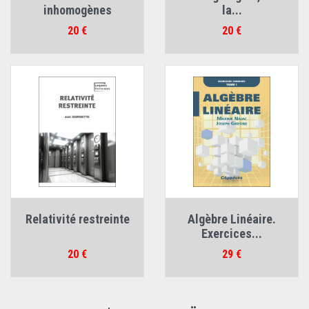
inhomogènes
la...
Prix
Prix
20 €
20 €
Relativité restreinte
Algèbre Linéaire.
Exercices...
Prix
Prix
20 €
29 €