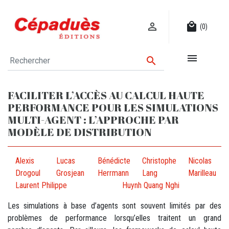

local_mall
(0)


FACILITER L’ACCÈS AU CALCUL HAUTE
PERFORMANCE POUR LES SIMULATIONS
MULTI-AGENT : L’APPROCHE PAR
MODÈLE DE DISTRIBUTION
Alexis
Lucas
Bénédicte
Christophe
Nicolas
Drogoul
Grosjean
Herrmann
Lang
Marilleau
Laurent Philippe
Huynh Quang Nghi
Les simulations à base d’agents sont souvent limités par des
problèmes de performance lorsqu’elles traitent un grand