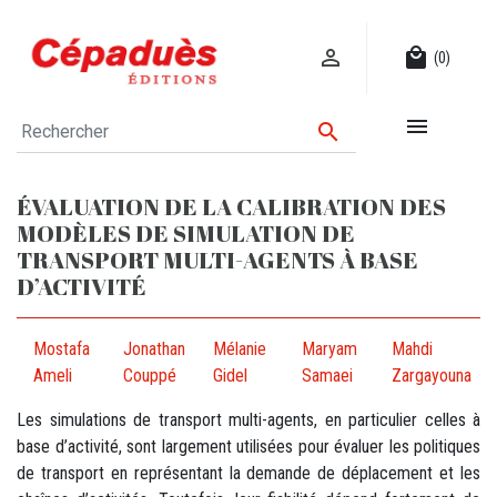

local_mall
(0)


ÉVALUATION DE LA CALIBRATION DES
MODÈLES DE SIMULATION DE
TRANSPORT MULTI-AGENTS À BASE
D’ACTIVITÉ
Mostafa
Jonathan
Mélanie
Maryam
Mahdi
Ameli
Couppé
Gidel
Samaei
Zargayouna
Les simulations de transport multi-agents, en particulier celles à
base d’activité, sont largement utilisées pour évaluer les politiques
de transport en représentant la demande de déplacement et les