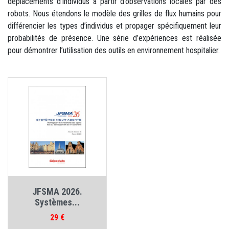
déplacements d’individus à partir d’observations locales par des
robots. Nous étendons le modèle des grilles de flux humains pour
différencier les types d’individus et propager spécifiquement leur
probabilités de présence. Une série d’expériences est réalisée
pour démontrer l’utilisation des outils en environnement hospitalier.
JFSMA 2026.
Systèmes...
Prix
29 €