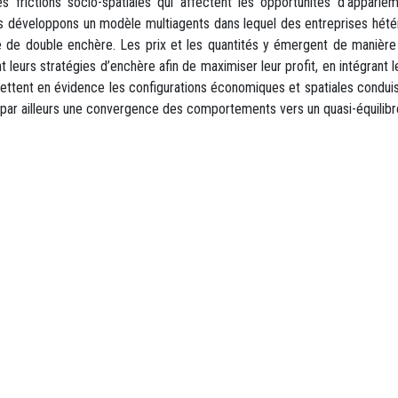
frictions socio-spatiales qui affectent les opportunités d’apparie
us développons un modèle multiagents dans lequel des entreprises hé
 de double enchère. Les prix et les quantités y émergent de manière en
leurs stratégies d’enchère afin de maximiser leur profit, en intégrant le
ettent en évidence les configurations économiques et spatiales conduisan
e par ailleurs une convergence des comportements vers un quasi-équilib