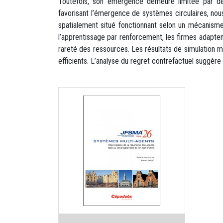
Toutefois, son émergence demeure limitée par des 
favorisant l’émergence de systèmes circulaires, no
spatialement situé fonctionnant selon un mécanisme
l’apprentissage par renforcement, les firmes adaptent 
rareté des ressources. Les résultats de simulation m
efficients. L’analyse du regret contrefactuel suggèr
Auteur :
Collectif JFSMA