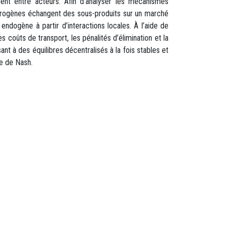
ment entre acteurs. Afin d’analyser les mécanismes
térogènes échangent des sous-produits sur un marché
dogène à partir d’interactions locales. À l’aide de
s coûts de transport, les pénalités d’élimination et la
t à des équilibres décentralisés à la fois stables et
re de Nash.