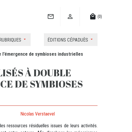


local_mall
(0)
RUBRIQUES
ÉDITIONS CÉPADUÈS
e l’émergence de symbioses industrielles
LISÉS À DOUBLE
CE DE SYMBIOSES
Nicolas Verstaevel
des ressources résiduelles issues de leurs activités.