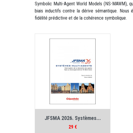
Symbolic Multi-Agent World Models (NS-MAWM), qui in
biais inductifs contre la dérive sémantique. Nous
fidélité prédictive et de la cohérence symbolique.
Auteur :
Collectif JFSMA
JFSMA 2026. Systèmes...
Prix
29 €