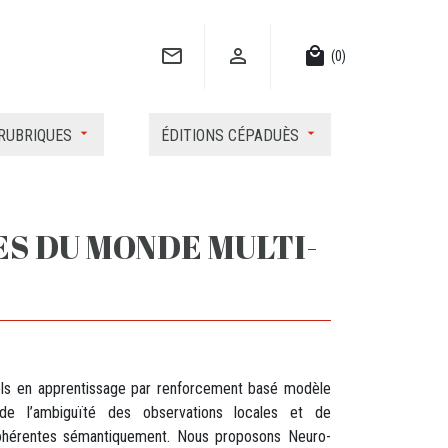


local_mall
(0)
RUBRIQUES
ÉDITIONS CÉPADUÈS
S DU MONDE MULTI-
els en apprentissage par renforcement basé modèle
 de l’ambiguïté des observations locales et de
cohérentes sémantiquement. Nous proposons Neuro-