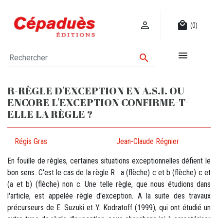

local_mall
(0)


R-RÈGLE D'EXCEPTION EN A.S.I. OU
ENCORE L'EXCEPTION CONFIRME-T-
ELLE LA RÈGLE ?
Régis Gras
Jean-Claude Régnier
En fouille de règles, certaines situations exceptionnelles défient le
bon sens. C'est le cas de la règle R : a (flèche) c et b (flèche) c et
(a et b) (flèche) non c. Une telle règle, que nous étudions dans
l'article, est appelée règle d'exception. A la suite des travaux
précurseurs de E. Suzuki et Y. Kodratoff (1999), qui ont étudié un