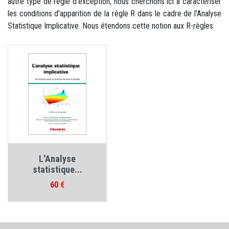
autre type de règle d'exception, nous cherchons ici à caractériser
les conditions d'apparition de la règle R dans le cadre de l'Analyse
Statistique Implicative. Nous étendons cette notion aux R-règles.
L'Analyse
statistique...
Prix
60 €