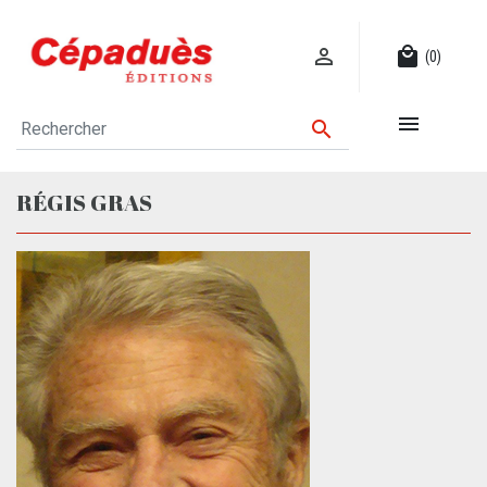

local_mall
(0)


RÉGIS GRAS