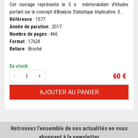
Cet ouvrage représente le 5 e mémorandum d’études
portant sur le concept d’Analyse Statistique Implicative. Il...
Référence
: 1577
Année de parution
: 2017
Nombre de pages
: 466
Format
: 17x24
Reliure
: Broché
En stock
Prix
60 €
-
+
AJOUTER AU PANIER
Retrouvez l'ensemble de nos actualités en vous
abonnant à la newsletter