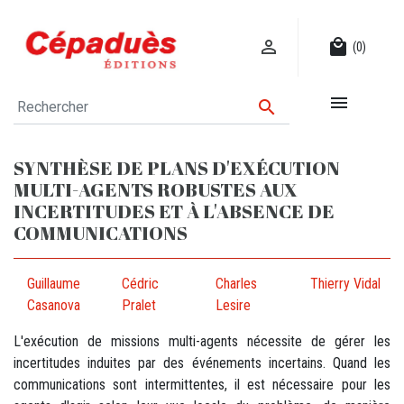

local_mall
(0)


SYNTHÈSE DE PLANS D'EXÉCUTION
MULTI-AGENTS ROBUSTES AUX
INCERTITUDES ET À L'ABSENCE DE
COMMUNICATIONS
Guillaume
Cédric
Charles
Thierry Vidal
Casanova
Pralet
Lesire
L'exécution de missions multi-agents nécessite de gérer les
incertitudes induites par des événements incertains. Quand les
communications sont intermittentes, il est nécessaire pour les