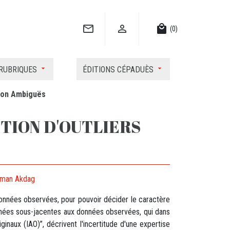


local_mall
(0)
RUBRIQUES
ÉDITIONS CÉPADUÈS
sion Ambiguës
TION D'OUTLIERS
man Akdag
données observées, pour pouvoir décider le caractère
onnées sous-jacentes aux données observées, qui dans
inaux (IAO)”, décrivent l'incertitude d'une expertise