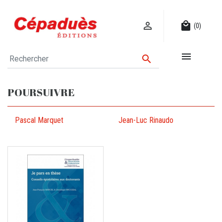

local_mall
(0)


POURSUIVRE
Pascal Marquet
Jean-Luc Rinaudo