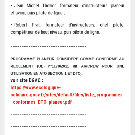
• Jean Michel Thellier, formateur d’instructeurs planeur
et avion, puis pilote de ligne ;
• Robert Prat, formateur d’instructeurs, chef pilote,
compétiteur de haut niveau, puis pilote de ligne.
------------------------------------------
P
ROGRAMME PLANEUR CONSIDERÉ COMME CONFORME A
U
REGLEMENT
(
UE) n°1
178/2011 dit
AIRCREW POUR UNE
,
UTILISATION EN ATO SECTION 1 ET DTO
voir site DGAC :
https://www.ecologique-
solidaire.gouv.fr/sites/default/files/liste_programmes
_conformes_DTO_planeur.pdf
------------------------------------------
------------------------------------------