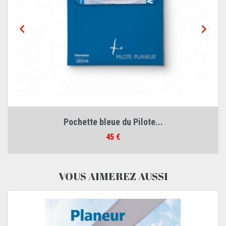


Pochette bleue du Pilote...
Prix
45 €
VOUS AIMEREZ AUSSI