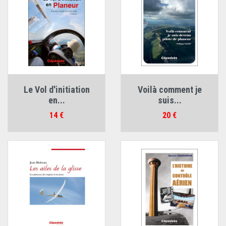
Le Vol d'initiation
Voilà comment je
en...
suis...
Prix
Prix
14 €
20 €