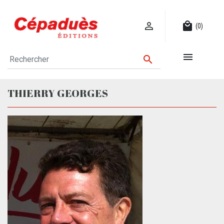

local_mall
(0)


THIERRY GEORGES