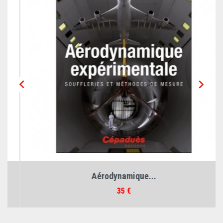


Aérodynamique...
Prix
35 €