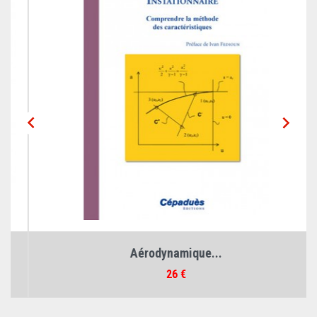


Aérodynamique...
Prix
26 €