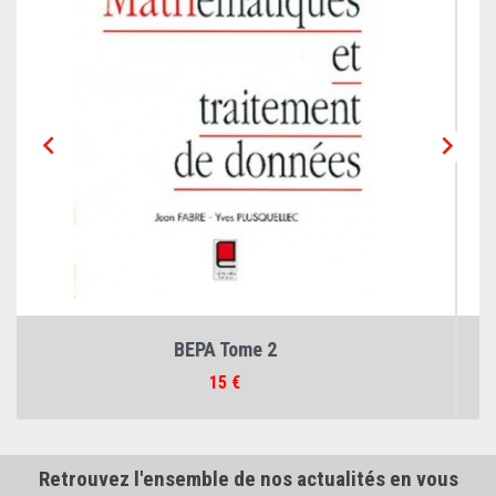


Que Savez-vous de l'Outil...
Prix
15 €
Retrouvez l'ensemble de nos actualités en vous