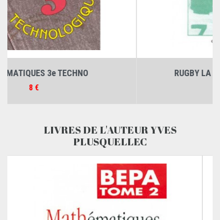
RUGBY LA QUATRIÈME MI-TEMPS...
Prix
18 €
LIVRES DE L'AUTEUR YVES
PLUSQUELLEC