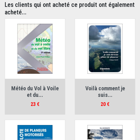
Les clients qui ont acheté ce produit ont également
acheté...
Météo du Vol à Voile
Voilà comment je
et du...
suis...
Prix
Prix
23 €
20 €