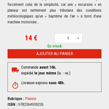
forcément celui de la simplicité, car une « excursion » en
planeur est nettement plus tributaire des conditions
météorologiques qu’un « baptême de l’air » à bord d’une
machine motorisée…
14 €
-
+
En stock
AJOUTER AU PANIER
Commande
avant 16h
,
expédié
le jour même
(lu. - ve.)
Livraison express
sous 48h.
Rubrique :
Planeur
ISBN :
9782364939226