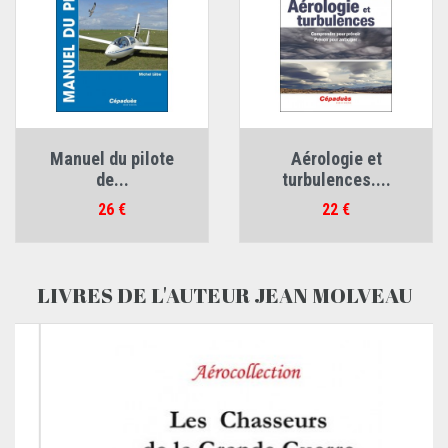
Manuel du pilote
Aérologie et
de...
turbulences....
Prix
Prix
26 €
22 €
LIVRES DE L'AUTEUR JEAN MOLVEAU