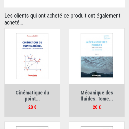
Les clients qui ont acheté ce produit ont également
acheté...
Cinématique du
Mécanique des
point...
fluides. Tome...
Prix
Prix
20 €
20 €