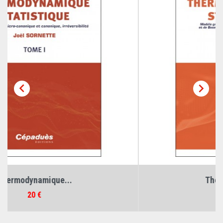


Thermodynamique...
Prix
20 €