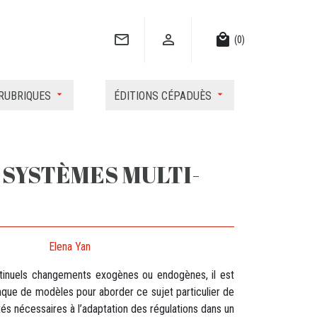


local_mall
(0)
RUBRIQUES
ÉDITIONS CÉPADUÈS
 SYSTÈMES MULTI-
Elena Yan
tinuels changements exogènes ou endogènes, il est
anque de modèles pour aborder ce sujet particulier de
tés nécessaires à l’adaptation des régulations dans un