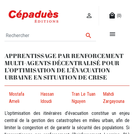

local_mall
(0)


APPRENTISSAGE PAR RENFORCEMENT
MULTI-AGENTS DÉCENTRALISÉ POUR
L’OPTIMISATION DE L’ÉVACUATION
URBAINE EN SITUATION DE CRISE
Mostafa
Hassan
Tran Le Tuan
Mahdi
Ameli
Idoudi
Nguyen
Zargayouna
L’optimisation des itinéraires d’évacuation constitue un enjeu
central de la gestion des catastrophes en milieu urbain, afin de
limiter la congestion et de garantir la sécurité des populations. Si