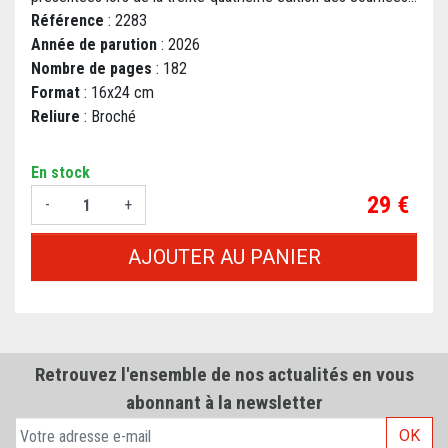
Référence
: 2283
Année de parution
: 2026
Nombre de pages
: 182
Format
: 16x24 cm
Reliure
: Broché
En stock
Prix
29 €
-
+
AJOUTER AU PANIER
Retrouvez l'ensemble de nos actualités en vous
abonnant à la newsletter
OK