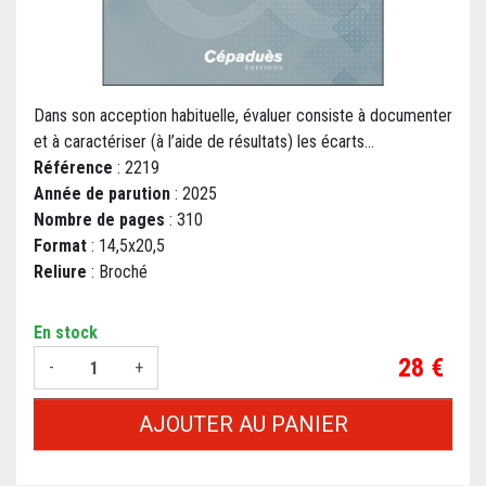
Dans son acception habituelle, évaluer consiste à documenter
et à caractériser (à l’aide de résultats) les écarts...
Référence
: 2219
Année de parution
: 2025
Nombre de pages
: 310
Format
: 14,5x20,5
Reliure
: Broché
En stock
Prix
28 €
-
+
AJOUTER AU PANIER