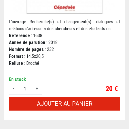
L’ouvrage Recherche(s) et changement(s) : dialogues et
relations s’adresse à des chercheurs et des étudiants en...
Référence
: 1638
Année de parution
: 2018
Nombre de pages
: 232
Format
: 14,5x20,5
Reliure
: Broché
En stock
Prix
20 €
-
+
AJOUTER AU PANIER