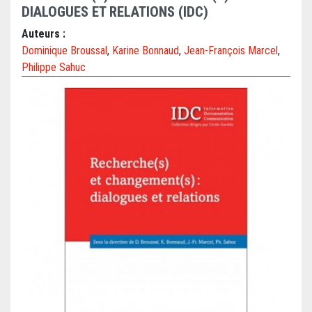
DIALOGUES ET RELATIONS (IDC)
Auteurs :
Dominique Broussal
,
Karine Bonnaud
,
Jean-François Marcel
,
Philippe Sahuc