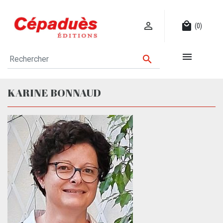

local_mall
(0)


KARINE BONNAUD