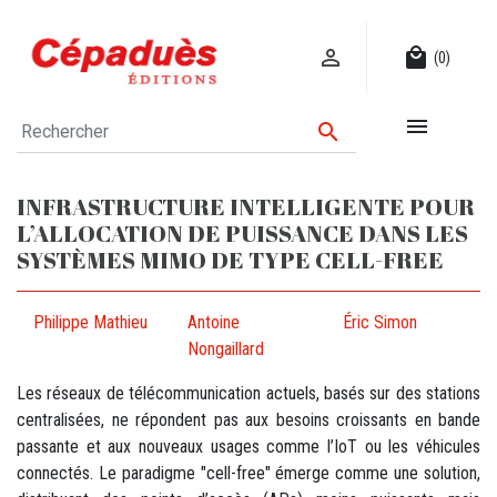

local_mall
(0)


INFRASTRUCTURE INTELLIGENTE POUR
L’ALLOCATION DE PUISSANCE DANS LES
SYSTÈMES MIMO DE TYPE CELL-FREE
Philippe Mathieu
Antoine
Éric Simon
Nongaillard
Les réseaux de télécommunication actuels, basés sur des stations
centralisées, ne répondent pas aux besoins croissants en bande
passante et aux nouveaux usages comme l’IoT ou les véhicules
connectés. Le paradigme "cell-free" émerge comme une solution,