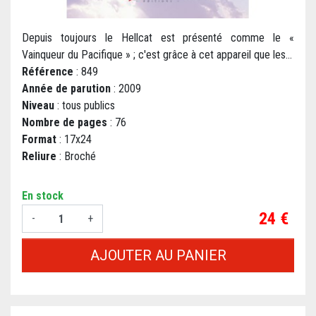
Depuis toujours le Hellcat est présenté comme le «
Vainqueur du Pacifique » ; c'est grâce à cet appareil que les...
Référence
: 849
Année de parution
: 2009
Niveau
: tous publics
Nombre de pages
: 76
Format
: 17x24
Reliure
: Broché
En stock
Prix
24 €
-
+
AJOUTER AU PANIER