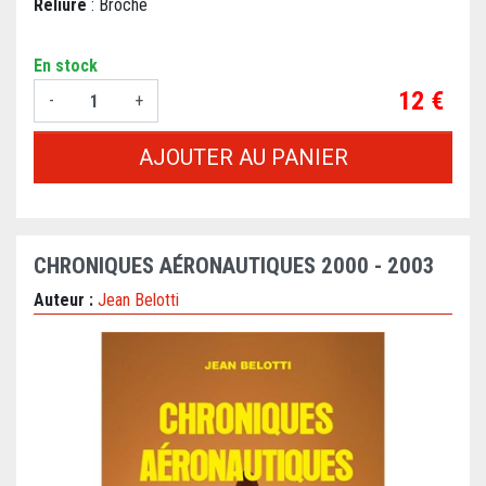
Reliure
: Broché
En stock
Prix
12 €
-
+
AJOUTER AU PANIER
CHRONIQUES AÉRONAUTIQUES 2000 - 2003
Auteur :
Jean Belotti