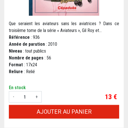
Que seraient les aviateurs sans les aviatrices ? Dans ce
troisième tome de la série « Aviateurs », Gil Roy et...
Référence
: 936
Année de parution
: 2010
Niveau
: tout publics
Nombre de pages
: 56
Format
: 17x24
Reliure
: Relié
En stock
Prix
13 €
-
+
AJOUTER AU PANIER