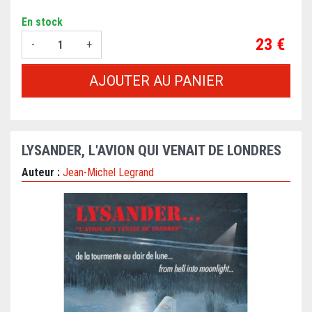
En stock
Prix
23 €
-
+
AJOUTER AU PANIER
LYSANDER, L'AVION QUI VENAIT DE LONDRES
Auteur :
Jean-Michel Legrand