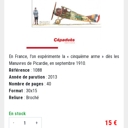
En France, l'on expérimente la « cinquième arme » dès les
Manuvres de Picardie, en septembre 1910.
Référence
: 1088
Année de parution
: 2013
Nombre de pages
: 40
Format
: 30x15
Reliure
: Broché
En stock
Prix
15 €
-
+