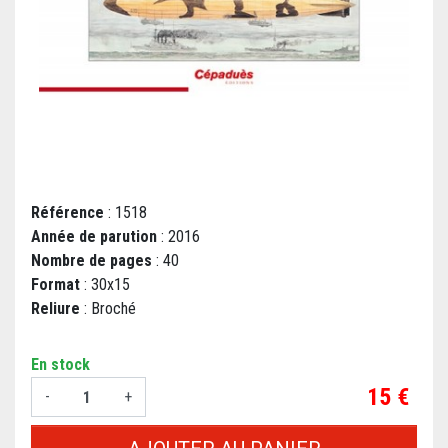
Référence
: 1518
Année de parution
: 2016
Nombre de pages
: 40
Format
: 30x15
Reliure
: Broché
En stock
Prix
15 €
-
+