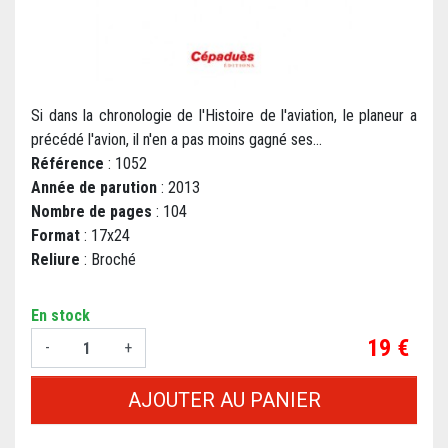
Si dans la chronologie de l'Histoire de l'aviation, le planeur a
précédé l'avion, il n'en a pas moins gagné ses...
Référence
: 1052
Année de parution
: 2013
Nombre de pages
: 104
Format
: 17x24
Reliure
: Broché
En stock
Prix
19 €
-
+
AJOUTER AU PANIER